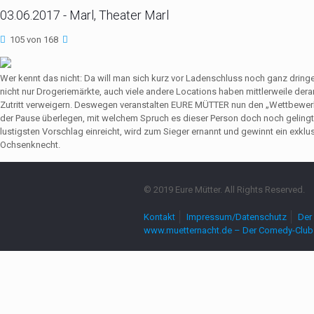
03.06.2017 - Marl, Theater Marl
105 von 168
Wer kennt das nicht: Da will man sich kurz vor Ladenschluss noch ganz dri
nicht nur Drogeriemärkte, auch viele andere Locations haben mittlerweile de
Zutritt verweigern. Deswegen veranstalten EURE MÜTTER nun den „Wettbewerb
der Pause überlegen, mit welchem Spruch es dieser Person doch noch gelingt,
lustigsten Vorschlag einreicht, wird zum Sieger ernannt und gewinnt ein exkl
Ochsenknecht.
© 2019 Eure Mütter. All Rights Reserved.
Kontakt
Impressum/Datenschutz
Der 
www.muetternacht.de – Der Comedy-Club