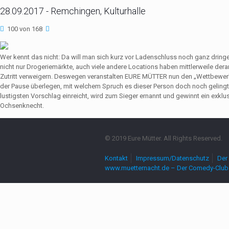
28.09.2017 - Remchingen, Kulturhalle
100 von 168
Wer kennt das nicht: Da will man sich kurz vor Ladenschluss noch ganz dri
nicht nur Drogeriemärkte, auch viele andere Locations haben mittlerweile de
Zutritt verweigern. Deswegen veranstalten EURE MÜTTER nun den „Wettbewerb
der Pause überlegen, mit welchem Spruch es dieser Person doch noch gelingt,
lustigsten Vorschlag einreicht, wird zum Sieger ernannt und gewinnt ein exkl
Ochsenknecht.
© 2019 Eure Mütter. All Rights Reserved.
Kontakt
Impressum/Datenschutz
Der 
www.muetternacht.de – Der Comedy-Club