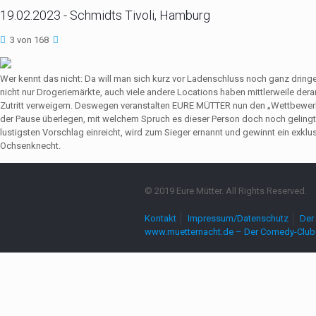
19.02.2023 - Schmidts Tivoli, Hamburg
3 von 168
Wer kennt das nicht: Da will man sich kurz vor Ladenschluss noch ganz dri
nicht nur Drogeriemärkte, auch viele andere Locations haben mittlerweile de
Zutritt verweigern. Deswegen veranstalten EURE MÜTTER nun den „Wettbewerb
der Pause überlegen, mit welchem Spruch es dieser Person doch noch gelingt,
lustigsten Vorschlag einreicht, wird zum Sieger ernannt und gewinnt ein exkl
Ochsenknecht.
© 2019 Eure Mütter. All Rights Reserved.
Kontakt
Impressum/Datenschutz
Der 
www.muetternacht.de – Der Comedy-Club