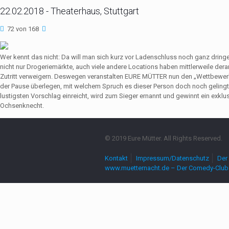
22.02.2018 - Theaterhaus, Stuttgart
72 von 168
Wer kennt das nicht: Da will man sich kurz vor Ladenschluss noch ganz dri
nicht nur Drogeriemärkte, auch viele andere Locations haben mittlerweile de
Zutritt verweigern. Deswegen veranstalten EURE MÜTTER nun den „Wettbewerb
der Pause überlegen, mit welchem Spruch es dieser Person doch noch gelingt,
lustigsten Vorschlag einreicht, wird zum Sieger ernannt und gewinnt ein exkl
Ochsenknecht.
© 2019 Eure Mütter. All Rights Reserved.
Kontakt
Impressum/Datenschutz
Der 
www.muetternacht.de – Der Comedy-Club