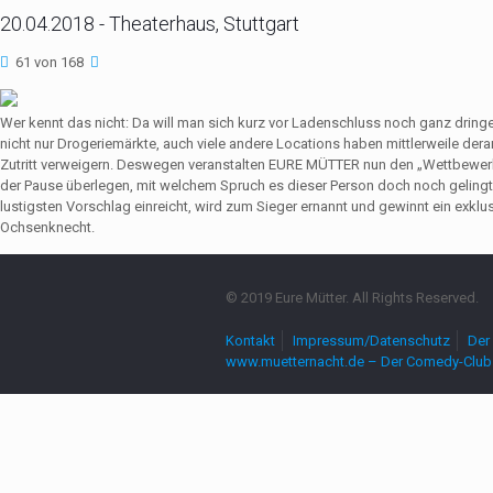
20.04.2018 - Theaterhaus, Stuttgart
61 von 168
Wer kennt das nicht: Da will man sich kurz vor Ladenschluss noch ganz dri
nicht nur Drogeriemärkte, auch viele andere Locations haben mittlerweile de
Zutritt verweigern. Deswegen veranstalten EURE MÜTTER nun den „Wettbewerb
der Pause überlegen, mit welchem Spruch es dieser Person doch noch gelingt,
lustigsten Vorschlag einreicht, wird zum Sieger ernannt und gewinnt ein exkl
Ochsenknecht.
© 2019 Eure Mütter. All Rights Reserved.
Kontakt
Impressum/Datenschutz
Der 
www.muetternacht.de – Der Comedy-Club