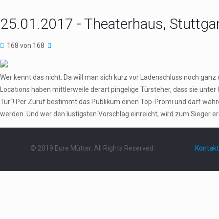
25.01.2017 - Theaterhaus, Stuttga
168 von 168
Wer kennt das nicht: Da will man sich kurz vor Ladenschluss noch gan
Locations haben mittlerweile derart pingelige Türsteher, dass sie u
Tür“! Per Zuruf bestimmt das Publikum einen Top-Promi und darf währe
werden. Und wer den lustigsten Vorschlag einreicht, wird zum Sieger 
© 2019 Eure Mütter. All Rights Reserved.
Kontakt