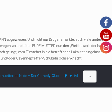
MANN abgewiesen. Und nicht nur Drogeriemärkte, auch viele andere
 Deswegen veranstalten EURE MÜTTER nun den „Wettbewerb der harten
 gelingt, vom Türsteher in die betreffende Lokalität eingelassen zu
nner und/oder Cayennepfeffer-Schubidu Ochsenknecht.
muetternacht.de – Der Comedy-Club