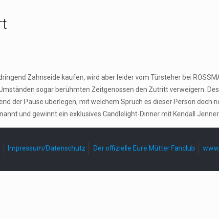
rt
z dringend Zahnseide kaufen, wird aber leider vom Türsteher bei ROSS
nter Umständen sogar berühmten Zeitgenossen den Zutritt verweigern.
nd der Pause überlegen, mit welchem Spruch es dieser Person doch noch
ernannt und gewinnt ein exklusives Candlelight-Dinner mit Kendall Je
Impressum/Datenschutz
Der offizielle Eure Mütter Fanclub
www.