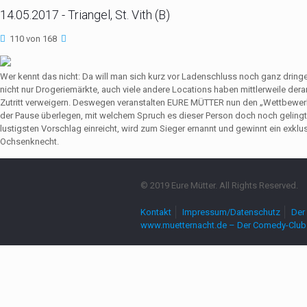
14.05.2017 - Triangel, St. Vith (B)
110 von 168
Wer kennt das nicht: Da will man sich kurz vor Ladenschluss noch ganz dri
nicht nur Drogeriemärkte, auch viele andere Locations haben mittlerweile de
Zutritt verweigern. Deswegen veranstalten EURE MÜTTER nun den „Wettbewerb
der Pause überlegen, mit welchem Spruch es dieser Person doch noch gelingt,
lustigsten Vorschlag einreicht, wird zum Sieger ernannt und gewinnt ein exkl
Ochsenknecht.
© 2019 Eure Mütter. All Rights Reserved.
Kontakt
Impressum/Datenschutz
Der 
www.muetternacht.de – Der Comedy-Club