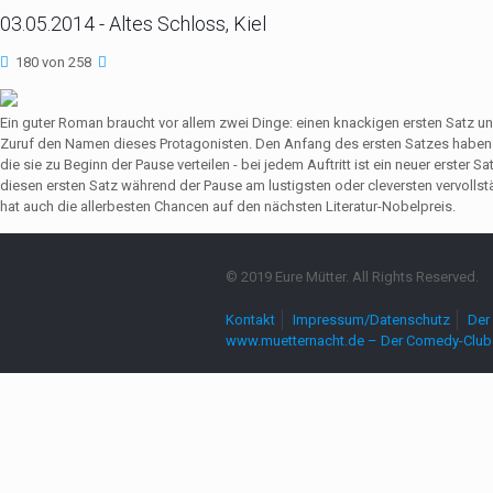
03.05.2014 - Altes Schloss, Kiel
180 von 258
Ein guter Roman braucht vor allem zwei Dinge: einen knackigen ersten Satz u
Zuruf den Namen dieses Protagonisten. Den Anfang des ersten Satzes haben 
die sie zu Beginn der Pause verteilen - bei jedem Auftritt ist ein neuer erste
diesen ersten Satz während der Pause am lustigsten oder cleversten vervollst
hat auch die allerbesten Chancen auf den nächsten Literatur-Nobelpreis.
© 2019 Eure Mütter. All Rights Reserved.
Kontakt
Impressum/Datenschutz
Der 
www.muetternacht.de – Der Comedy-Club