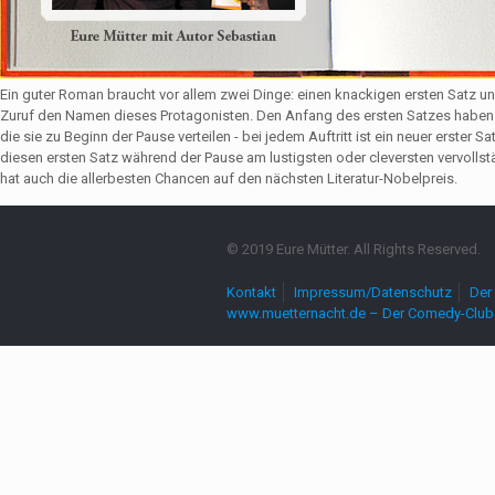
Ein guter Roman braucht vor allem zwei Dinge: einen knackigen ersten Satz u
Zuruf den Namen dieses Protagonisten. Den Anfang des ersten Satzes haben 
die sie zu Beginn der Pause verteilen - bei jedem Auftritt ist ein neuer erste
diesen ersten Satz während der Pause am lustigsten oder cleversten vervollst
hat auch die allerbesten Chancen auf den nächsten Literatur-Nobelpreis.
© 2019 Eure Mütter. All Rights Reserved.
Kontakt
Impressum/Datenschutz
Der 
www.muetternacht.de – Der Comedy-Club