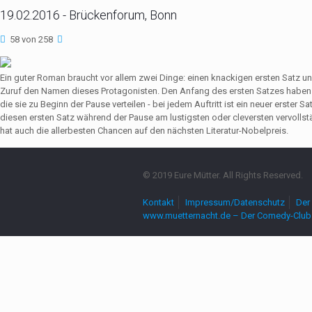
19.02.2016 - Brückenforum, Bonn
58 von 258
Ein guter Roman braucht vor allem zwei Dinge: einen knackigen ersten Satz u
Zuruf den Namen dieses Protagonisten. Den Anfang des ersten Satzes haben 
die sie zu Beginn der Pause verteilen - bei jedem Auftritt ist ein neuer erste
diesen ersten Satz während der Pause am lustigsten oder cleversten vervollst
hat auch die allerbesten Chancen auf den nächsten Literatur-Nobelpreis.
© 2019 Eure Mütter. All Rights Reserved.
Kontakt
Impressum/Datenschutz
Der 
www.muetternacht.de – Der Comedy-Club