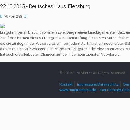
22.10.2015 - Deutsches Haus, Flensburg
79 von 258
Ein guter Roman braucht vor allem zwei Dinge: einen knackigen ersten Satz u
Zuruf den Namen dieses Protagonisten. Den Anfang des ersten Satzes haben 
die sie zu Beginn der Pause verteilen - bei jedem Auftritt ist ein neuer erste
diesen ersten Satz während der Pause am lustigsten oder cleversten vervollst
hat auch die allerbesten Chancen auf den nächsten Literatur-Nobelpreis.
© 2019 Eure Mütter. All Rights Reserved.
Kontakt
Impressum/Datenschutz
Der 
www.muetternacht.de – Der Comedy-Club