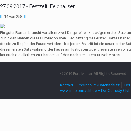
27.09.2017 - Festzelt, Feldhausen
14 von 258
Ein guter Roman braucht vor allem zwei Dinge: einen knackigen ersten Satz u
Zuruf den Namen dieses Protagonisten. Den Anfang des ersten Satzes haben 
die sie zu Beginn der Pause verteilen - bei jedem Auftritt ist ein neuer erste
diesen ersten Satz während der Pause am lustigsten oder cleversten vervollst
hat auch die allerbesten Chancen auf den nächsten Literatur-Nobelpreis.
© 2019 Eure Mütter. All Rights Reserved.
Kontakt
Impressum/Datenschutz
Der 
www.muetternacht.de – Der Comedy-Club