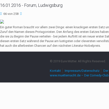
16.01.2016 - Forum, Ludwigsburg
66 von 258
Ein guter Roman braucht vor allem zwei Dinge: einen knackigen ersten Satz u
Zuruf den Namen dieses Protagonisten. Den Anfang des ersten Satzes haben 
die sie zu Beginn der Pause verteilen - bei jedem Auftritt ist ein neuer erste
diesen ersten Satz während der Pause am lustigsten oder cleversten vervollst
hat auch die allerbesten Chancen auf den nächsten Literatur-Nobelpreis.
© 2019 Eure Mütter. All Rights Reserved.
Kontakt
Impressum/Datenschutz
Der 
www.muetternacht.de – Der Comedy-Club