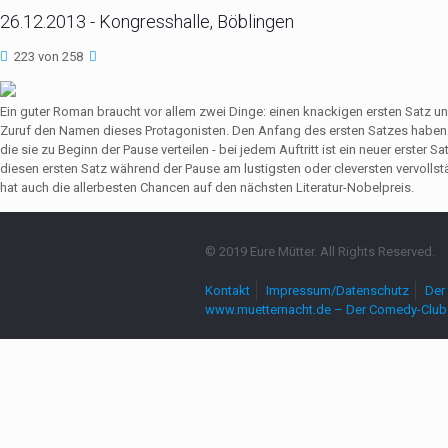
26.12.2013 - Kongresshalle, Böblingen
223 von 258
Ein guter Roman braucht vor allem zwei Dinge: einen knackigen ersten Satz u
Zuruf den Namen dieses Protagonisten. Den Anfang des ersten Satzes haben 
die sie zu Beginn der Pause verteilen - bei jedem Auftritt ist ein neuer erste
diesen ersten Satz während der Pause am lustigsten oder cleversten vervollst
hat auch die allerbesten Chancen auf den nächsten Literatur-Nobelpreis.
© 2019 Eure Mütter. All Rights Reserved.
Kontakt
Impressum/Datenschutz
Der 
www.muetternacht.de – Der Comedy-Club