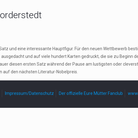
Norderstedt
n Satz und eine interessante Hauptfigur. Für den neuen Wettbewerb be
gedacht und auf viele hundert Karten gedruckt, die sie zu Beginn der P
er diesen ersten Satz während der Pause am lustigsten oder cleversten
n auf den nächsten Literatur-Nobelpreis.
Impressum/Datenschutz
Der offizielle Eure Mütter Fanclub
www.