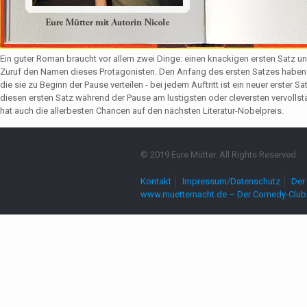
Ein guter Roman braucht vor allem zwei Dinge: einen knackigen ersten Satz u
Zuruf den Namen dieses Protagonisten. Den Anfang des ersten Satzes haben 
die sie zu Beginn der Pause verteilen - bei jedem Auftritt ist ein neuer erste
diesen ersten Satz während der Pause am lustigsten oder cleversten vervollst
hat auch die allerbesten Chancen auf den nächsten Literatur-Nobelpreis.
© 2019 Eure Mütter. All Rights Reserved.
Kontakt
Impressum/Datenschutz
Der 
www.muetternacht.de – Der Comedy-Club