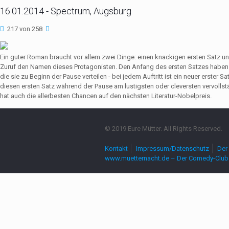
16.01.2014 - Spectrum, Augsburg
217 von 258
Ein guter Roman braucht vor allem zwei Dinge: einen knackigen ersten Satz u
Zuruf den Namen dieses Protagonisten. Den Anfang des ersten Satzes haben 
die sie zu Beginn der Pause verteilen - bei jedem Auftritt ist ein neuer erste
diesen ersten Satz während der Pause am lustigsten oder cleversten vervollst
hat auch die allerbesten Chancen auf den nächsten Literatur-Nobelpreis.
© 2019 Eure Mütter. All Rights Reserved.
Kontakt
Impressum/Datenschutz
Der 
www.muetternacht.de – Der Comedy-Club