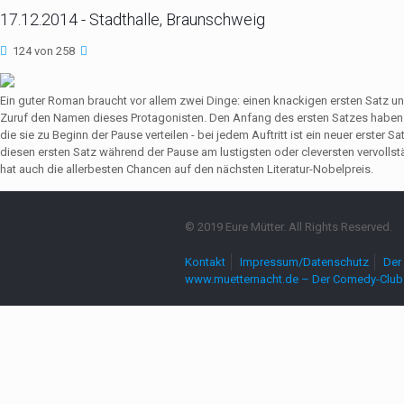
17.12.2014 - Stadthalle, Braunschweig
124 von 258
Ein guter Roman braucht vor allem zwei Dinge: einen knackigen ersten Satz u
Zuruf den Namen dieses Protagonisten. Den Anfang des ersten Satzes haben 
die sie zu Beginn der Pause verteilen - bei jedem Auftritt ist ein neuer erste
diesen ersten Satz während der Pause am lustigsten oder cleversten vervollst
hat auch die allerbesten Chancen auf den nächsten Literatur-Nobelpreis.
© 2019 Eure Mütter. All Rights Reserved.
Kontakt
Impressum/Datenschutz
Der 
www.muetternacht.de – Der Comedy-Club