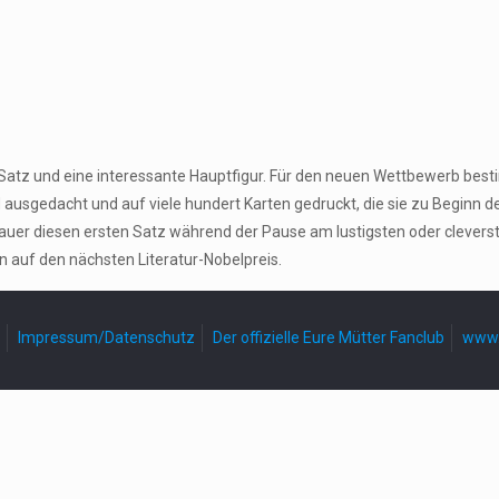
n Satz und eine interessante Hauptfigur. Für den neuen Wettbewerb be
gedacht und auf viele hundert Karten gedruckt, die sie zu Beginn der P
er diesen ersten Satz während der Pause am lustigsten oder cleversten
n auf den nächsten Literatur-Nobelpreis.
Impressum/Datenschutz
Der offizielle Eure Mütter Fanclub
www.