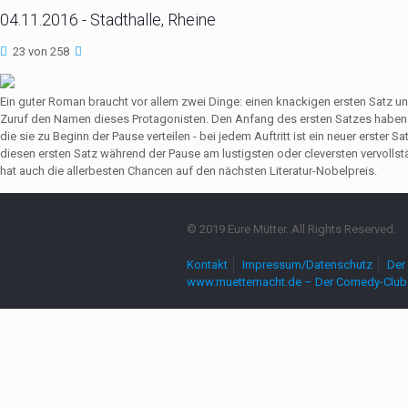
04.11.2016 - Stadthalle, Rheine
23 von 258
Ein guter Roman braucht vor allem zwei Dinge: einen knackigen ersten Satz u
Zuruf den Namen dieses Protagonisten. Den Anfang des ersten Satzes haben 
die sie zu Beginn der Pause verteilen - bei jedem Auftritt ist ein neuer erste
diesen ersten Satz während der Pause am lustigsten oder cleversten vervollst
hat auch die allerbesten Chancen auf den nächsten Literatur-Nobelpreis.
© 2019 Eure Mütter. All Rights Reserved.
Kontakt
Impressum/Datenschutz
Der 
www.muetternacht.de – Der Comedy-Club