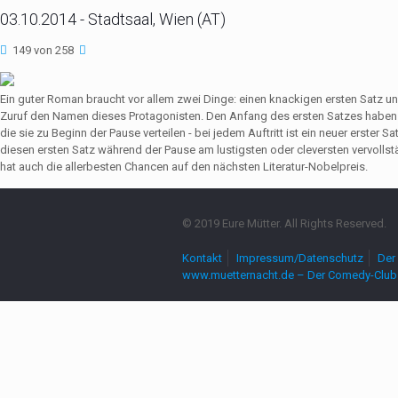
03.10.2014 - Stadtsaal, Wien (AT)
149 von 258
Ein guter Roman braucht vor allem zwei Dinge: einen knackigen ersten Satz u
Zuruf den Namen dieses Protagonisten. Den Anfang des ersten Satzes haben 
die sie zu Beginn der Pause verteilen - bei jedem Auftritt ist ein neuer erste
diesen ersten Satz während der Pause am lustigsten oder cleversten vervollst
hat auch die allerbesten Chancen auf den nächsten Literatur-Nobelpreis.
© 2019 Eure Mütter. All Rights Reserved.
Kontakt
Impressum/Datenschutz
Der 
www.muetternacht.de – Der Comedy-Club