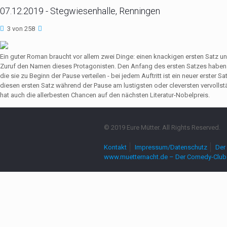
07.12.2019 - Stegwiesenhalle, Renningen
3 von 258
Ein guter Roman braucht vor allem zwei Dinge: einen knackigen ersten Satz u
Zuruf den Namen dieses Protagonisten. Den Anfang des ersten Satzes haben 
die sie zu Beginn der Pause verteilen - bei jedem Auftritt ist ein neuer erste
diesen ersten Satz während der Pause am lustigsten oder cleversten vervollst
hat auch die allerbesten Chancen auf den nächsten Literatur-Nobelpreis.
© 2019 Eure Mütter. All Rights Reserved.
Kontakt
Impressum/Datenschutz
Der 
www.muetternacht.de – Der Comedy-Club