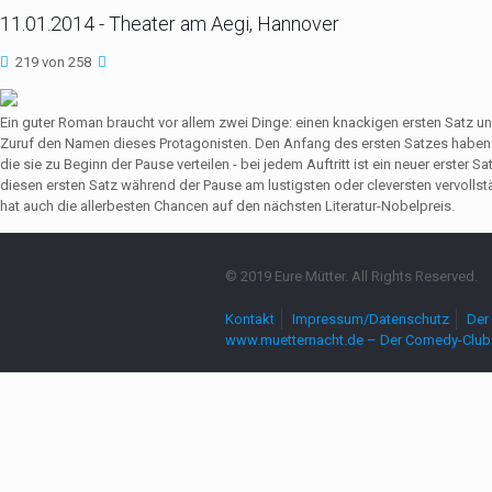
11.01.2014 - Theater am Aegi, Hannover
219 von 258
Ein guter Roman braucht vor allem zwei Dinge: einen knackigen ersten Satz u
Zuruf den Namen dieses Protagonisten. Den Anfang des ersten Satzes haben 
die sie zu Beginn der Pause verteilen - bei jedem Auftritt ist ein neuer erste
diesen ersten Satz während der Pause am lustigsten oder cleversten vervollst
hat auch die allerbesten Chancen auf den nächsten Literatur-Nobelpreis.
© 2019 Eure Mütter. All Rights Reserved.
Kontakt
Impressum/Datenschutz
Der 
www.muetternacht.de – Der Comedy-Club