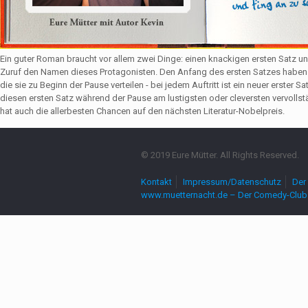
Ein guter Roman braucht vor allem zwei Dinge: einen knackigen ersten Satz u
Zuruf den Namen dieses Protagonisten. Den Anfang des ersten Satzes haben 
die sie zu Beginn der Pause verteilen - bei jedem Auftritt ist ein neuer erste
diesen ersten Satz während der Pause am lustigsten oder cleversten vervollst
hat auch die allerbesten Chancen auf den nächsten Literatur-Nobelpreis.
© 2019 Eure Mütter. All Rights Reserved.
Kontakt
Impressum/Datenschutz
Der 
www.muetternacht.de – Der Comedy-Club