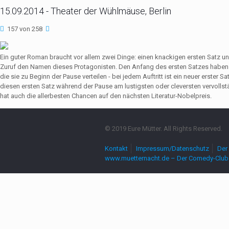
15.09.2014 - Theater der Wühlmäuse, Berlin
157 von 258
Ein guter Roman braucht vor allem zwei Dinge: einen knackigen ersten Satz u
Zuruf den Namen dieses Protagonisten. Den Anfang des ersten Satzes haben 
die sie zu Beginn der Pause verteilen - bei jedem Auftritt ist ein neuer erste
diesen ersten Satz während der Pause am lustigsten oder cleversten vervollst
hat auch die allerbesten Chancen auf den nächsten Literatur-Nobelpreis.
© 2019 Eure Mütter. All Rights Reserved.
Kontakt
Impressum/Datenschutz
Der 
www.muetternacht.de – Der Comedy-Club