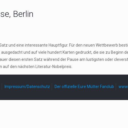
e, Berlin
n Satz und eine interessante Hauptfigur. Für den neuen Wettbewerb be
gedacht und auf viele hundert Karten gedruckt, die sie zu Beginn der P
er diesen ersten Satz während der Pause am lustigsten oder cleversten
n auf den nächsten Literatur-Nobelpreis.
Impressum/Datenschutz
Der offizielle Eure Mütter Fanclub
www.