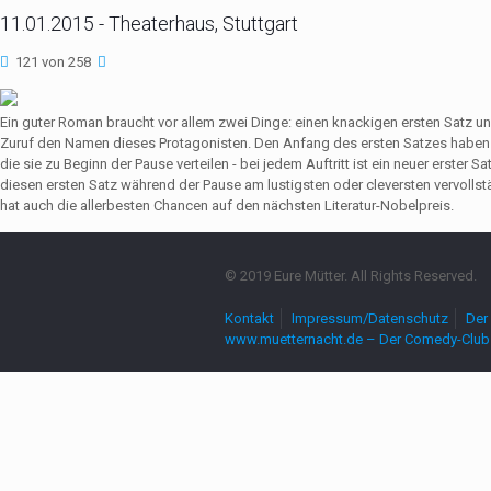
11.01.2015 - Theaterhaus, Stuttgart
121 von 258
Ein guter Roman braucht vor allem zwei Dinge: einen knackigen ersten Satz u
Zuruf den Namen dieses Protagonisten. Den Anfang des ersten Satzes haben 
die sie zu Beginn der Pause verteilen - bei jedem Auftritt ist ein neuer erste
diesen ersten Satz während der Pause am lustigsten oder cleversten vervollst
hat auch die allerbesten Chancen auf den nächsten Literatur-Nobelpreis.
© 2019 Eure Mütter. All Rights Reserved.
Kontakt
Impressum/Datenschutz
Der 
www.muetternacht.de – Der Comedy-Club