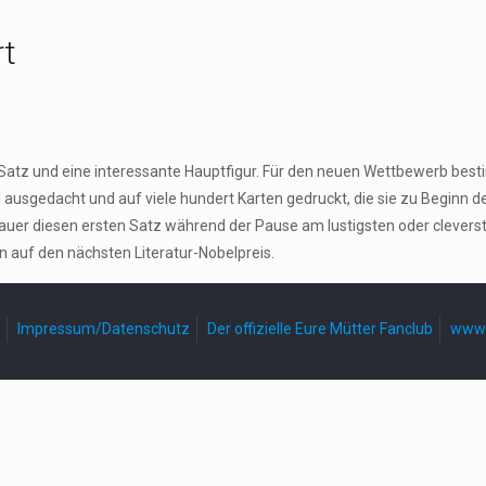
rt
n Satz und eine interessante Hauptfigur. Für den neuen Wettbewerb be
gedacht und auf viele hundert Karten gedruckt, die sie zu Beginn der P
er diesen ersten Satz während der Pause am lustigsten oder cleversten
n auf den nächsten Literatur-Nobelpreis.
Impressum/Datenschutz
Der offizielle Eure Mütter Fanclub
www.