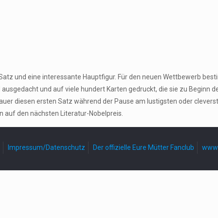
n Satz und eine interessante Hauptfigur. Für den neuen Wettbewerb be
gedacht und auf viele hundert Karten gedruckt, die sie zu Beginn der P
er diesen ersten Satz während der Pause am lustigsten oder cleversten
n auf den nächsten Literatur-Nobelpreis.
Impressum/Datenschutz
Der offizielle Eure Mütter Fanclub
www.