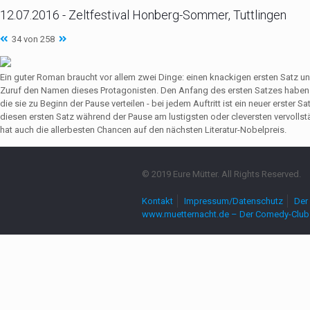
12.07.2016 - Zeltfestival Honberg-Sommer, Tuttlingen
34 von 258
Ein guter Roman braucht vor allem zwei Dinge: einen knackigen ersten Satz u
Zuruf den Namen dieses Protagonisten. Den Anfang des ersten Satzes haben 
die sie zu Beginn der Pause verteilen - bei jedem Auftritt ist ein neuer erste
diesen ersten Satz während der Pause am lustigsten oder cleversten vervollst
hat auch die allerbesten Chancen auf den nächsten Literatur-Nobelpreis.
© 2019 Eure Mütter. All Rights Reserved.
Kontakt
Impressum/Datenschutz
Der 
www.muetternacht.de – Der Comedy-Club