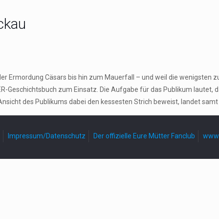
ckau
der Ermordung Cäsars bis hin zum Mauerfall – und weil die wenigsten z
-Geschichtsbuch zum Einsatz. Die Aufgabe für das Publikum lautet, 
Ansicht des Publikums dabei den kessesten Strich beweist, landet samt
Impressum/Datenschutz
Der offizielle Eure Mütter Fanclub
www.