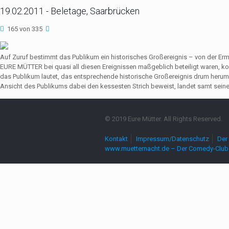
19.02.2011 - Beletage, Saarbrücken
165 von 335
Auf Zuruf bestimmt das Publikum ein historisches Großereignis – von der Er
EURE MÜTTER bei quasi all diesen Ereignissen maßgeblich beteiligt waren,
das Publikum lautet, das entsprechende historische Großereignis drum herum
Ansicht des Publikums dabei den kessesten Strich beweist, landet samt seine
© 2019 Eure Mütter. All Rights Reserved.
Kontakt
Impressum/Datenschutz
Der 
www.muetternacht.de – Der Comedy-Club