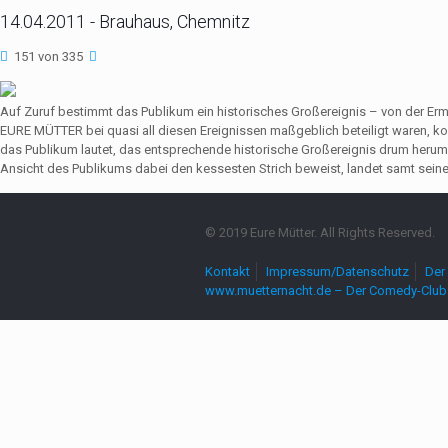
14.04.2011 - Brauhaus, Chemnitz
151 von 335
Auf Zuruf bestimmt das Publikum ein historisches Großereignis – von der Er
EURE MÜTTER bei quasi all diesen Ereignissen maßgeblich beteiligt waren,
das Publikum lautet, das entsprechende historische Großereignis drum herum
Ansicht des Publikums dabei den kessesten Strich beweist, landet samt seine
© 2019 Eure Mütter. All Rights Reserved.
Kontakt
Impressum/Datenschutz
Der 
www.muetternacht.de – Der Comedy-Club