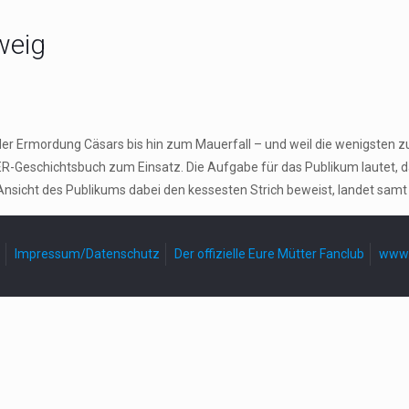
weig
der Ermordung Cäsars bis hin zum Mauerfall – und weil die wenigsten z
-Geschichtsbuch zum Einsatz. Die Aufgabe für das Publikum lautet, 
Ansicht des Publikums dabei den kessesten Strich beweist, landet samt
Impressum/Datenschutz
Der offizielle Eure Mütter Fanclub
www.