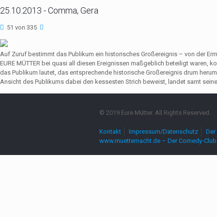
25.10.2013 - Comma, Gera
51 von 335
Auf Zuruf bestimmt das Publikum ein historisches Großereignis – von der Er
EURE MÜTTER bei quasi all diesen Ereignissen maßgeblich beteiligt waren,
das Publikum lautet, das entsprechende historische Großereignis drum herum
Ansicht des Publikums dabei den kessesten Strich beweist, landet samt seine
© 2019 Eure Mütter. All Rights Reserved.
Kontakt
Impressum/Datenschutz
Der 
www.muetternacht.de – Der Comedy-Club