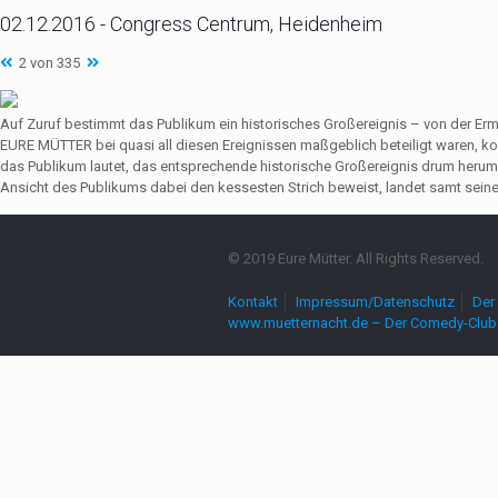
02.12.2016 - Congress Centrum, Heidenheim
2 von 335
Auf Zuruf bestimmt das Publikum ein historisches Großereignis – von der Er
EURE MÜTTER bei quasi all diesen Ereignissen maßgeblich beteiligt waren,
das Publikum lautet, das entsprechende historische Großereignis drum herum
Ansicht des Publikums dabei den kessesten Strich beweist, landet samt seine
© 2019 Eure Mütter. All Rights Reserved.
Kontakt
Impressum/Datenschutz
Der 
www.muetternacht.de – Der Comedy-Club