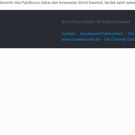
Ansicht des Publikums dabei den kessesten Strich beweist, landet samt seine
© 2019 Eure Mütter. All Rights Reserved.
Kontakt
Impressum/Datenschutz
Der 
www.muetternacht.de – Der Comedy-Club