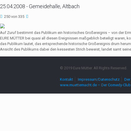
25.04.2008 - Gemeidehalle, Altbach
250 von 335
Auf Zuruf bestimmt das Publikum ein historisches Großereignis – von der Er
EURE MÜTTER bei quasi all diesen Ereignissen maßgeblich beteiligt waren,
das Publikum lautet, das entsprechende historische Großereignis drum herum
Ansicht des Publikums dabei den kessesten Strich beweist, landet samt seine
© 2019 Eure Mütter. All Rights Reserved.
Kontakt
Impressum/Datenschutz
Der 
www.muetternacht.de – Der Comedy-Club