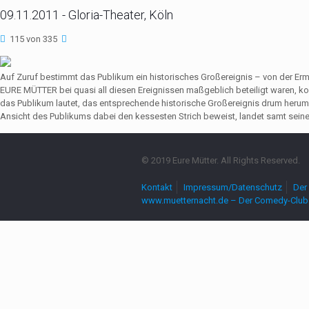
09.11.2011 - Gloria-Theater, Köln
115 von 335
Auf Zuruf bestimmt das Publikum ein historisches Großereignis – von der Er
EURE MÜTTER bei quasi all diesen Ereignissen maßgeblich beteiligt waren,
das Publikum lautet, das entsprechende historische Großereignis drum herum
Ansicht des Publikums dabei den kessesten Strich beweist, landet samt seine
© 2019 Eure Mütter. All Rights Reserved.
Kontakt
Impressum/Datenschutz
Der 
www.muetternacht.de – Der Comedy-Club