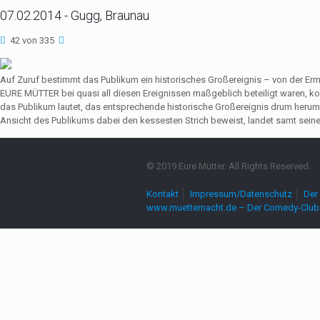
07.02.2014 - Gugg, Braunau
42 von 335
Auf Zuruf bestimmt das Publikum ein historisches Großereignis – von der Er
EURE MÜTTER bei quasi all diesen Ereignissen maßgeblich beteiligt waren,
das Publikum lautet, das entsprechende historische Großereignis drum herum
Ansicht des Publikums dabei den kessesten Strich beweist, landet samt seine
© 2019 Eure Mütter. All Rights Reserved.
Kontakt
Impressum/Datenschutz
Der 
www.muetternacht.de – Der Comedy-Club