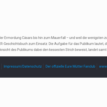
der Ermordung Cäsars bis hin zum Mauerfall – und weil die wenigsten z
-Geschichtsbuch zum Einsatz. Die Aufgabe für das Publikum lautet, 
Ansicht des Publikums dabei den kessesten Strich beweist, landet samt
Impressum/Datenschutz
Der offizielle Eure Mütter Fanclub
www.