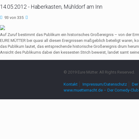
14.05.2012 - Haberkasten, Mühldorf am Inn
93 von 335
Auf Zuruf bestimmt das Publikum ein historisches Großereignis – von der Er
EURE MÜTTER bei quasi all diesen Ereignissen maßgeblich beteiligt waren,
das Publikum lautet, das entsprechende historische Großereignis drum herum
Ansicht des Publikums dabei den kessesten Strich beweist, landet samt seine
© 2019 Eure Mütter. All Rights Reserved.
Kontakt
Impressum/Datenschutz
Der 
www.muetternacht.de – Der Comedy-Club