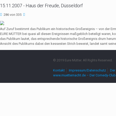
15.11.2007 - Haus der Freude, Düsseldorf
286 von 335
Auf Zuruf bestimmt das Publikum ein historisches Großereignis – von der Er
EURE MÜTTER bei quasi all diesen Ereignissen maßgeblich beteiligt waren,
das Publikum lautet, das entsprechende historische Großereignis drum herum
Ansicht des Publikums dabei den kessesten Strich beweist, landet samt seine
© 2019 Eure Mütter. All Rights Reserved.
Kontakt
Impressum/Datenschutz
Der 
www.muetternacht.de – Der Comedy-Club