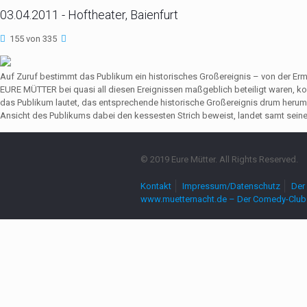
03.04.2011 - Hoftheater, Baienfurt
155 von 335
Auf Zuruf bestimmt das Publikum ein historisches Großereignis – von der Er
EURE MÜTTER bei quasi all diesen Ereignissen maßgeblich beteiligt waren,
das Publikum lautet, das entsprechende historische Großereignis drum herum
Ansicht des Publikums dabei den kessesten Strich beweist, landet samt seine
© 2019 Eure Mütter. All Rights Reserved.
Kontakt
Impressum/Datenschutz
Der 
www.muetternacht.de – Der Comedy-Club