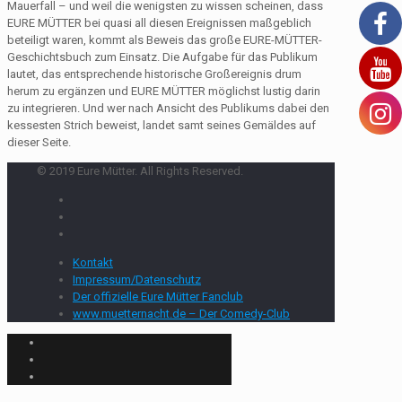
Mauerfall – und weil die wenigsten zu wissen scheinen, dass
EURE MÜTTER bei quasi all diesen Ereignissen maßgeblich
beteiligt waren, kommt als Beweis das große EURE-MÜTTER-
Geschichtsbuch zum Einsatz. Die Aufgabe für das Publikum
lautet, das entsprechende historische Großereignis drum
herum zu ergänzen und EURE MÜTTER möglichst lustig darin
zu integrieren. Und wer nach Ansicht des Publikums dabei den
kessesten Strich beweist, landet samt seines Gemäldes auf
dieser Seite.
© 2019 Eure Mütter. All Rights Reserved.
Kontakt
Impressum/Datenschutz
Der offizielle Eure Mütter Fanclub
www.muetternacht.de – Der Comedy-Club