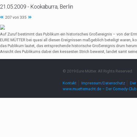
21.05.2009 - Kookaburra, Berlin
207 von 335
Auf Zuruf bestimmt das Publikum ein historisches Großereignis – von der Er
EURE MÜTTER bei quasi all diesen Ereignissen maßgeblich beteiligt waren,
das Publikum lautet, das entsprechende historische Großereignis drum herum
Ansicht des Publikums dabei den kessesten Strich beweist, landet samt seine
© 2019 Eure Mütter. All Rights Reserved.
Kontakt
Impressum/Datenschutz
Der 
www.muetternacht.de – Der Comedy-Club