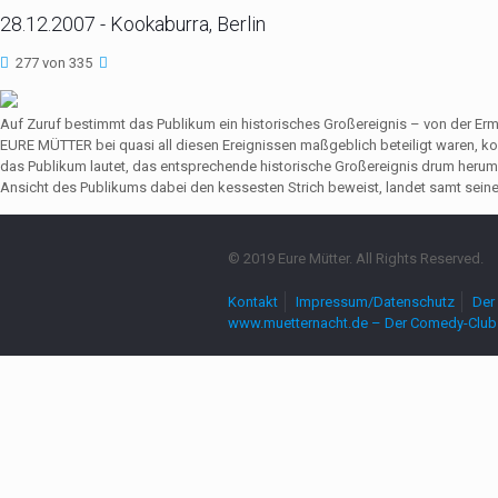
28.12.2007 - Kookaburra, Berlin
277 von 335
Auf Zuruf bestimmt das Publikum ein historisches Großereignis – von der Er
EURE MÜTTER bei quasi all diesen Ereignissen maßgeblich beteiligt waren,
das Publikum lautet, das entsprechende historische Großereignis drum herum
Ansicht des Publikums dabei den kessesten Strich beweist, landet samt seine
© 2019 Eure Mütter. All Rights Reserved.
Kontakt
Impressum/Datenschutz
Der 
www.muetternacht.de – Der Comedy-Club