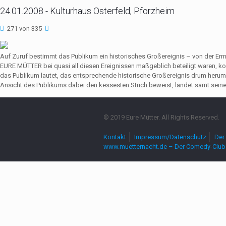
24.01.2008 - Kulturhaus Osterfeld, Pforzheim
271 von 335
Auf Zuruf bestimmt das Publikum ein historisches Großereignis – von der Er
EURE MÜTTER bei quasi all diesen Ereignissen maßgeblich beteiligt waren,
das Publikum lautet, das entsprechende historische Großereignis drum herum
Ansicht des Publikums dabei den kessesten Strich beweist, landet samt seine
© 2019 Eure Mütter. All Rights Reserved.
Kontakt
Impressum/Datenschutz
Der 
www.muetternacht.de – Der Comedy-Club