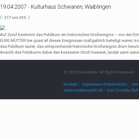
19.04.2007 - Kulturhaus Schwanen, Waiblingen
317 von 335
Auf Zuruf bestimmt das Publikum ein historisches Großereignis – von der Er
EURE MÜTTER bei quasi all diesen Ereignissen maßgeblich beteiligt waren,
das Publikum lautet, das entsprechende historische Großereignis drum herum
Ansicht des Publikums dabei den kessesten Strich beweist, landet samt seine
© 2019 Eure Mütter. All Rights Reserved.
Kontakt
Impressum/Datenschutz
Der 
www.muetternacht.de – Der Comedy-Club