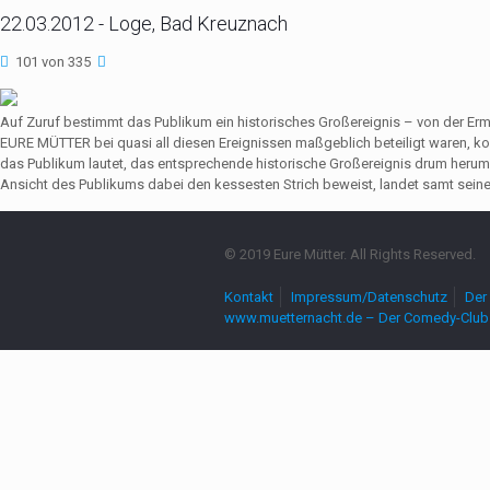
22.03.2012 - Loge, Bad Kreuznach
101 von 335
Auf Zuruf bestimmt das Publikum ein historisches Großereignis – von der Er
EURE MÜTTER bei quasi all diesen Ereignissen maßgeblich beteiligt waren,
das Publikum lautet, das entsprechende historische Großereignis drum herum
Ansicht des Publikums dabei den kessesten Strich beweist, landet samt seine
© 2019 Eure Mütter. All Rights Reserved.
Kontakt
Impressum/Datenschutz
Der 
www.muetternacht.de – Der Comedy-Club